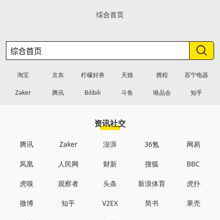
综合首页
淘宝
京东
柠檬好券
天猫
携程
苏宁电器
Zaker
腾讯
Bilibili
斗鱼
唯品会
知乎
资讯社交
腾讯
Zaker
澎湃
36氪
网易
凤凰
人民网
财新
搜狐
BBC
虎嗅
观察者
头条
新浪体育
虎扑
微博
知乎
V2EX
简书
果壳