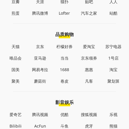
豆瓣
天涯
猫扑
贴吧
人人
煎蛋
腾讯微博
Lofter
汽车之家
站酷
品质购物
天猫
京东
柠檬好券
爱淘宝
苏宁电器
唯品会
亚马逊
当当
京东领券
1号店
国美
网易考拉
1688
惠惠
淘宝
聚美
蘑菇街
卷皮
凡客
聚划算
影音娱乐
爱奇艺
腾讯视频
优酷
搜狐视频
乐视
Bilibili
AcFun
斗鱼
虎牙
熊猫